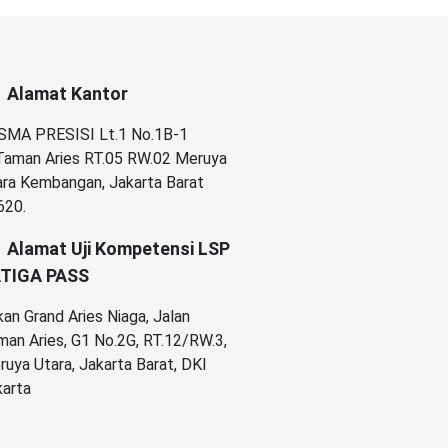
Alamat Kantor
SMA PRESISI Lt.1 No.1B-1
.Taman Aries RT.05 RW.02 Meruya
ara Kembangan, Jakarta Barat
620.
Alamat Uji Kompetensi LSP
TIGA PASS
an Grand Aries Niaga, Jalan
an Aries, G1 No.2G, RT.12/RW.3,
uya Utara, Jakarta Barat, DKI
karta