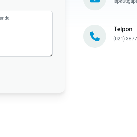
lspkatiga
Telpon
(021) 387