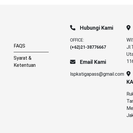
Hubungi Kami
WI
OFFICE:
FAQS
Jl
(+62)21-38776667
Ut
Syarat &
11
Email Kami
Ketentuan
lspkatigapass@gmail.com
KA
Ruk
Tam
Mer
Ja