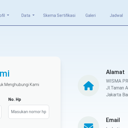
ofil
Data
Skema Sertifikasi
Galeri
Jadwal
mi
Alamat
WISMA PRE
tuk Menghubungi Kami
Jl.Taman A
Jakarta Ba
No. Hp
Email